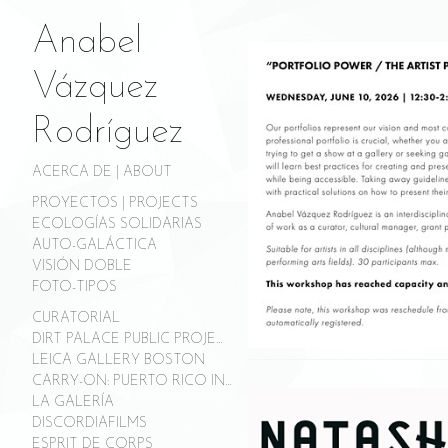
Anabel
Vázquez
Rodríguez
ACERCA DE | ABOUT
PROYECTOS | PROJECTS
ECOLOGÍAS SOLIDARIAS
AUTO-GALÁCTICA
VISIÓN DOBLE
FOTO-TIPOS
CURATORIAL
DIRT PALACE PUBLIC PROJECTS
LEICA GALLERY BOSTON
CARRY-ON: PUERTO RICO INSPECTED
LA GALERÍA
DISCORDIAFILMS
ESPRIT DE CORPS