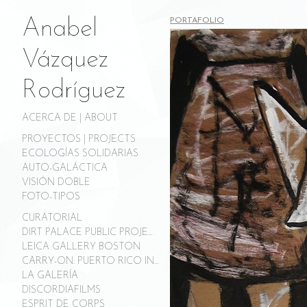
Anabel
PORTAFOLIO
Vázquez
Rodríguez
ACERCA DE | ABOUT
PROYECTOS | PROJECTS
ECOLOGÍAS SOLIDARIAS
AUTO-GALÁCTICA
VISIÓN DOBLE
FOTO-TIPOS
CURATORIAL
DIRT PALACE PUBLIC PROJECTS
LEICA GALLERY BOSTON
CARRY-ON: PUERTO RICO INSPECTED
LA GALERÍA
DISCORDIAFILMS
ESPRIT DE CORPS